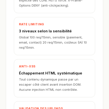
explicite des CDN). HSTS forcé. X-Frame-
Options DENY (anti-clickjacking).
RATE LIMITING
3 niveaux selon la sensibilité
Global 100 req/15min, sensible (paiement,
email, contact) 20 req/15min, coûteux (IA) 10
req/15min.
ANTI-XSS
Échappement HTML systématique
Tout contenu dynamique passe par un
escaper côté client avant insertion DOM.
Aucune injection HTML non contrôlée.
VALIDATION DES UPLOADS