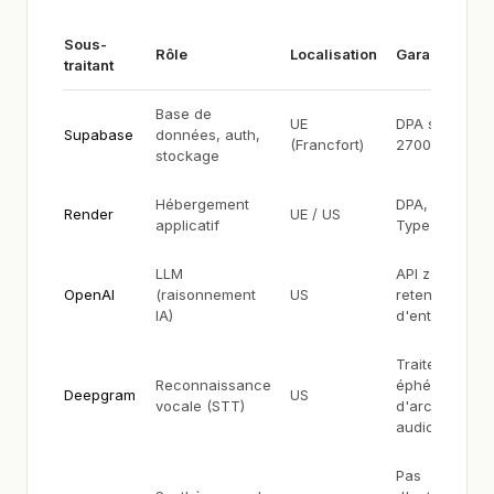
Sous-
Rôle
Localisation
Garanties
traitant
Base de
UE
DPA signé, IS
Supabase
données, auth,
(Francfort)
27001, SOC 2
stockage
Hébergement
DPA, SOC 2
Render
UE / US
applicatif
Type II
LLM
API zero
OpenAI
(raisonnement
US
retention, pas
IA)
d'entraînemen
Traitement
Reconnaissance
éphémère, pa
Deepgram
US
vocale (STT)
d'archivage
audio
Pas