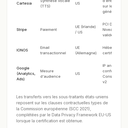
Synthèse vocale
d'entraînemen
Cartesia
US
(TTS)
sur les sorties
générées
PCI DSS
UE (Irlande)
Stripe
Paiement
Niveau 1, BCR
/ US
validés CNIL
Email
UE
Hébergeur
IONOS
transactionnel
(Allemagne)
certifié C5 BSI
IP anonymisée
Google
Mesure
conformité
(Analytics,
US
d'audience
Consent Mod
Ads)
v2
Les transferts vers les sous-traitants états-uniens
reposent sur les clauses contractuelles types de
la Commission européenne (SCC 2021),
complétées par le Data Privacy Framework EU-US
lorsque la certification est obtenue.