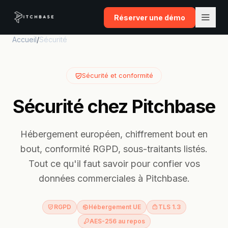
Aller au contenu
Réserver une démo
Accueil
/
Sécurité
Sécurité et conformité
Sécurité chez Pitchbase
Hébergement européen, chiffrement bout en
bout, conformité RGPD, sous-traitants listés.
Tout ce qu'il faut savoir pour confier vos
données commerciales à Pitchbase.
RGPD
Hébergement UE
TLS 1.3
AES-256 au repos