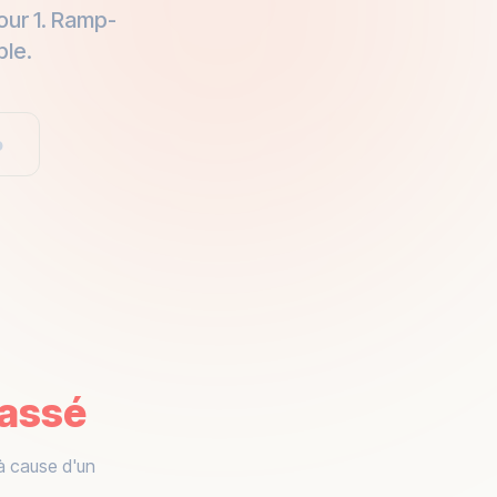
jour 1. Ramp-
ble.
o
assé
 à cause d'un