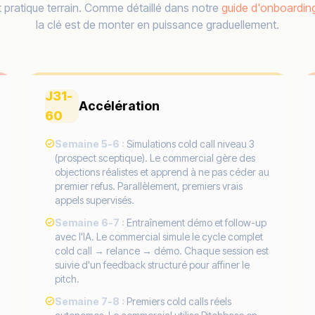
t pratique terrain. Comme détaillé dans notre
guide d'onboardin
la clé est de monter en puissance graduellement.
J31-
Accélération
60
Semaine 5-6 :
Simulations cold call niveau 3
(prospect sceptique). Le commercial gère des
objections réalistes et apprend à ne pas céder au
premier refus. Parallèlement, premiers vrais
appels supervisés.
Semaine 6-7 :
Entraînement démo et follow-up
avec l'IA. Le commercial simule le cycle complet
cold call → relance → démo. Chaque session est
suivie d'un feedback structuré pour affiner le
pitch.
Semaine 7-8 :
Premiers cold calls réels