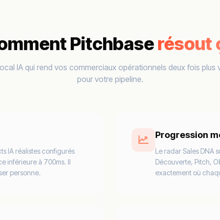
omment Pitchbase
résout 
ocal IA qui rend vos commerciaux opérationnels deux fois plus v
pour votre pipeline.
Progression m
s IA réalistes configurés
Le radar Sales DNA s
ce inférieure à 700ms. Il
Découverte, Pitch, O
iser personne.
exactement où chaque 