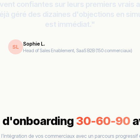
ivent confiantes sur leurs premiers vrais 
déjà géré des dizaines d'objections en simu
est immédiat."
Sophie L.
SL
Head of Sales Enablement, SaaS B2B (150 commerciaux)
n d'onboarding
30-60-90
a
z l'intégration de vos commerciaux avec un parcours progressif