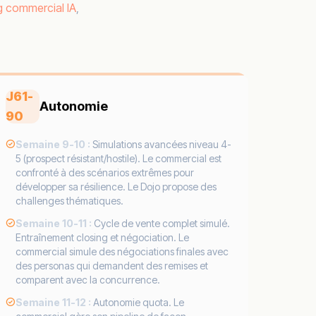
g commercial IA
,
J61-
Autonomie
90
Semaine 9-10 :
Simulations avancées niveau 4-
5 (prospect résistant/hostile). Le commercial est
confronté à des scénarios extrêmes pour
développer sa résilience. Le Dojo propose des
challenges thématiques.
Semaine 10-11 :
Cycle de vente complet simulé.
Entraînement closing et négociation. Le
commercial simule des négociations finales avec
des personas qui demandent des remises et
comparent avec la concurrence.
Semaine 11-12 :
Autonomie quota. Le