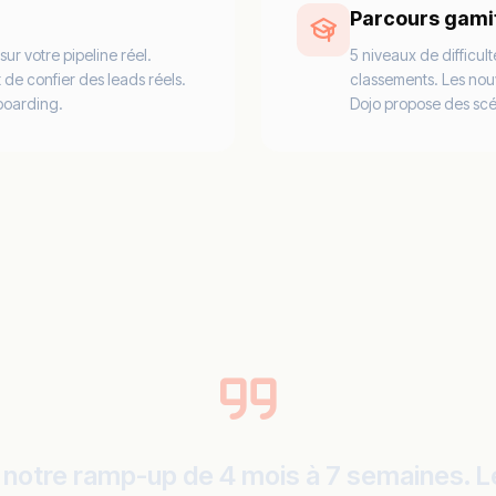
Parcours gami
sur votre pipeline réel.
5 niveaux de difficu
 de confier des leads réels.
classements. Les nou
nboarding.
Dojo propose des scén
t notre ramp-up de 4 mois à 7 semaines. L