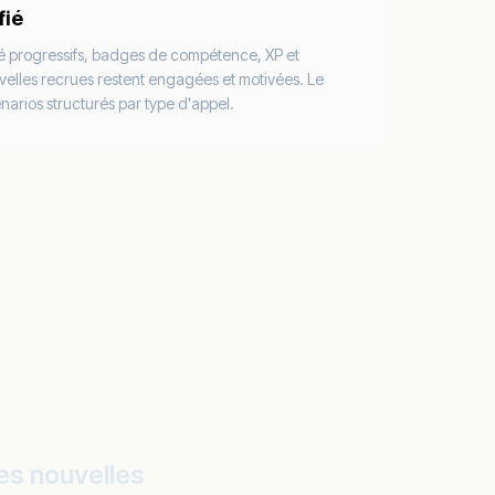
fié
lté progressifs, badges de compétence, XP et
velles recrues restent engagées et motivées. Le
arios structurés par type d'appel.
es nouvelles