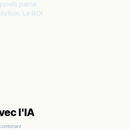
appels parce
lation. Le ROI
vec l'IA
 combinant