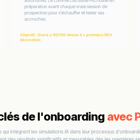
autonomes. Le commercial utilise Pitchbase en
préparation avant chaque vraie session de
prospection pour s'échauffer et tester ses
accroches.
Objectif : Score ≥ 60/100 niveau 3 + premiers RDV
décrochés
 clés de l'onboarding
avec 
s qui intègrent les simulations IA dans leur processus d'onboar
nt des résultats significatifs et mesurables dès les premières 