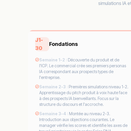
simulations IA e
J1-
Fondations
30
Semaine 1-2 :
Découverte du produit et de
l'ICP. Le commercial crée ses premiers personas
IA correspondant aux prospects types de
l'entreprise.
Semaine 2-3 :
Premières simulations niveau 1-2.
Apprentissage du pitch produit à voix haute face
à des prospects IA bienveillants. Focus sur la
structure du discours et l'accroche.
Semaine 3-4 :
Montée au niveau 2-3.
Introduction aux objections courantes. Le
manager vérifie les scores et identifie les axes de