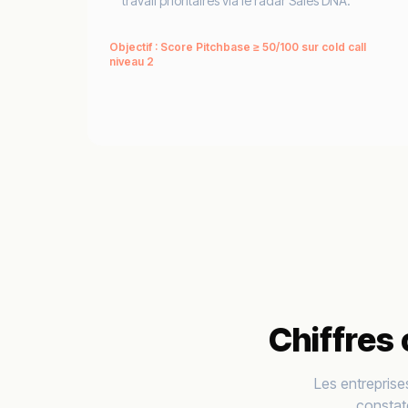
travail prioritaires via le radar Sales DNA.
Objectif : Score Pitchbase ≥ 50/100 sur cold call
niveau 2
Chiffres
Les entreprise
constate