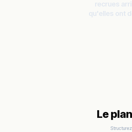
recrues arr
qu'elles ont 
Le pla
Structure