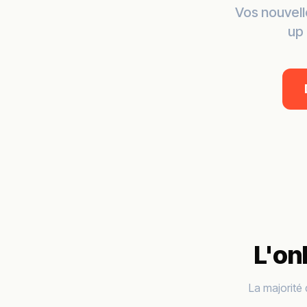
Vos nouvelle
up 
L'on
La majorité 