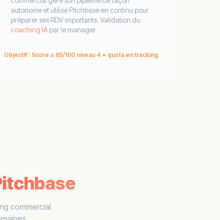
commercial gère son pipeline de façon
autonome et utilise Pitchbase en continu pour
préparer ses RDV importants. Validation du
coaching IA
par le manager.
Objectif : Score ≥ 65/100 niveau 4 + quota en tracking
Pitchbase
ding commercial
semaines.