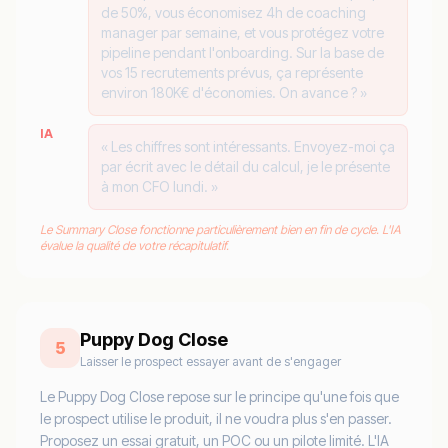
de 50%, vous économisez 4h de coaching
manager par semaine, et vous protégez votre
pipeline pendant l'onboarding. Sur la base de
vos 15 recrutements prévus, ça représente
environ 180K€ d'économies. On avance ? »
IA
« Les chiffres sont intéressants. Envoyez-moi ça
par écrit avec le détail du calcul, je le présente
à mon CFO lundi. »
Le Summary Close fonctionne particulièrement bien en fin de cycle. L'IA
évalue la qualité de votre récapitulatif.
Puppy Dog Close
5
Laisser le prospect essayer avant de s'engager
Le Puppy Dog Close repose sur le principe qu'une fois que
le prospect utilise le produit, il ne voudra plus s'en passer.
Proposez un essai gratuit, un POC ou un pilote limité. L'IA