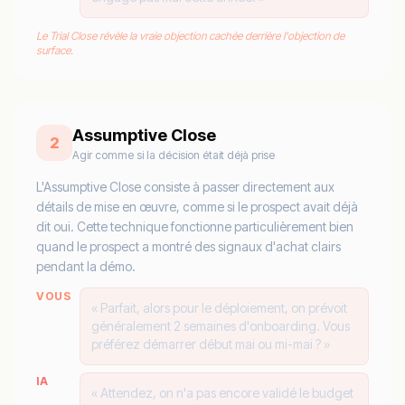
Le Trial Close révèle la vraie objection cachée derrière l'objection de
surface.
Assumptive Close
2
Agir comme si la décision était déjà prise
L'Assumptive Close consiste à passer directement aux
détails de mise en œuvre, comme si le prospect avait déjà
dit oui. Cette technique fonctionne particulièrement bien
quand le prospect a montré des signaux d'achat clairs
pendant la démo.
VOUS
« Parfait, alors pour le déploiement, on prévoit
généralement 2 semaines d'onboarding. Vous
préférez démarrer début mai ou mi-mai ? »
IA
« Attendez, on n'a pas encore validé le budget