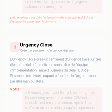
en interne. Je ne peux pas m'engager sur un
calendrier comme ça. »
L'IA ne se laisse pas faire facilement — elle vous apprend à doser
l'assumptive close selon le contexte.
Urgency Close
3
Créer un sentiment d'urgence légitime
L'Urgency Close crée un sentiment d'urgence basé sur des
éléments réels : fin d'offre, disponibilité de l'équipe
d'implémentation, impact business du délai. L'IA de
Pitchbase teste votre capacité à créer de l'urgence sans
paraître manipulateur.
VOUS
« Si vous signez avant fin avril, on peut garantir
l'onboarding avec notre senior CSM qui
connaît très bien votre secteur. Après, il sera
staffé sur un autre projet jusqu'en septembre. »