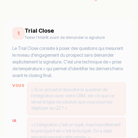
Trial Close
1
Tester l'intérêt avant de demander la signature
Le Trial Close consiste à poser des questions qui mesurent
le niveau d'engagement du prospect sans demander
explicitement la signature. C'est une technique de « prise
de température » qui permet d'identifier les derniers freins
avant le closing final.
VOUS
« Si on arrivait à résoudre la question de
l'intégration avec votre CRM, est-ce que ce
serait le type de solution que vous pourriez
déployer au Q2 ? »
IA
« L'intégration c'est un sujet, mais honnêtement
le principal frein c'est le budget. On a déjà
engagé pas mal cette année. »