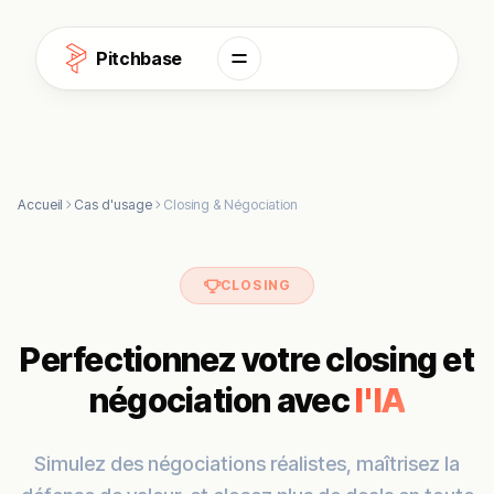
Aller au contenu
Pitchbase
Accueil
Cas d'usage
Closing & Négociation
CLOSING
Perfectionnez votre closing et
négociation avec
l'IA
Simulez des négociations réalistes, maîtrisez la