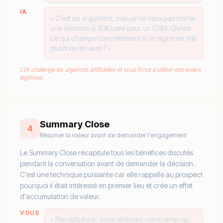
IA
« C'est un argument, mais je ne veux pas rusher
une décision à 40K juste pour un CSM. Qu'est-
ce qui change concrètement si on signe en mai
plutôt qu'en avril ? »
L'IA challenge les urgences artificielles et vous force à utiliser des leviers
légitimes.
Summary Close
4
Résumer la valeur avant de demander l'engagement
Le Summary Close récapitule tous les bénéfices discutés
pendant la conversation avant de demander la décision.
C'est une technique puissante car elle rappelle au prospect
pourquoi il était intéressé en premier lieu et crée un effet
d'accumulation de valeur.
VOUS
« Récapitulons : vous réduisez votre ramp-up