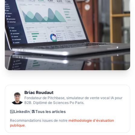
Briac Roudaut
Fondateur de Pitchbase, simulateur de vente vocal IA pour
B2B. Diplômé de Sciences Po Paris.
LinkedIn
|
Tous les articles
Recommandations issues de notre
méthodologie d'évaluation
publique
.